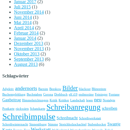
Januar 2017
(2)
Juli 2015
(1)
November 2014
(1)
Juni 2014
(1)
Mai 2014
(3)
April 2014
(2)
Februar 2014
(2)
Januar 2014
(2)
Dezember 2013
(1)
November 2013
(1)
Oktober 2013
(2)
September 2013
(6)
August 2013
(6)
Schlagwörter
Bilder
andernorts
Adjektiv
Barnim
Beeskow
blackout
Blütentinte
Buchempfehlung
Buchstaben
Corona
Drehbuch
elf.i19
endmoräne
Feininger
Fontane
neu
Gastbeitrag
Himmelsrichtungen
Kritik
Kritiker
Landschaft
lesen
Nostalgie
Schreibanregung
schreiben
Postkarte
rückwärts
Schatzkarte
Schreibimpulse
Schreibnacht
Schreibwerkstatt
Swantje
Schreibwinternacht
Sinnesübung
Stimme
Streichholzschachtel
Stubenhocker
Werkstatt
Kautz