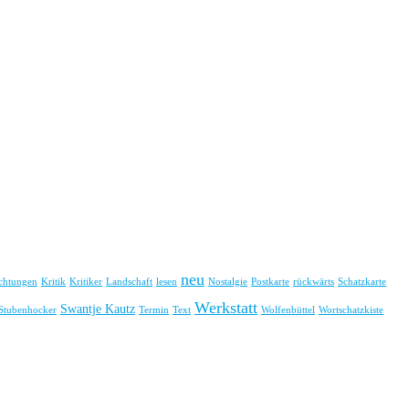
neu
chtungen
Kritik
Kritiker
Landschaft
lesen
Nostalgie
Postkarte
rückwärts
Schatzkarte
Werkstatt
Swantje Kautz
Stubenhocker
Termin
Text
Wolfenbüttel
Wortschatzkiste