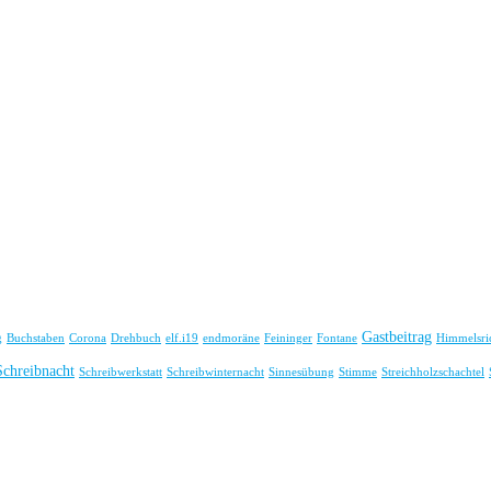
Gastbeitrag
g
Buchstaben
Corona
Drehbuch
elf.i19
endmoräne
Feininger
Fontane
Himmelsri
Schreibnacht
Schreibwerkstatt
Schreibwinternacht
Sinnesübung
Stimme
Streichholzschachtel