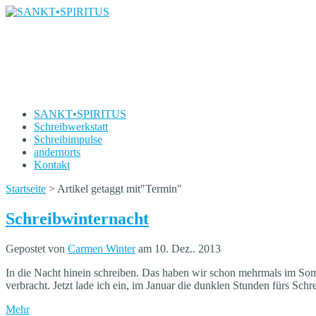
SANKT•SPIRITUS
Die Schreibwerkstatt von Carmen Winter
SANKT•SPIRITUS
Schreibwerkstatt
Schreibimpulse
andernorts
Kontakt
Startseite
>
Artikel getaggt mit
"
Termin"
Schreibwinternacht
Gepostet von
Carmen Winter
am 10. Dez.. 2013
In die Nacht hinein schreiben. Das haben wir schon mehrmals im So
verbracht. Jetzt lade ich ein, im Januar die dunklen Stunden fürs Sc
Mehr