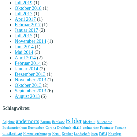
Juli 2019
(1)
Oktober 2018
(1)
Juli 2017
(1)
April 2017
(1)
Februar 2017
(1)
Januar 2017
(2)
Juli 2015
(1)
November 2014
(1)
Juni 2014
(1)
Mai 2014
(3)
April 2014
(2)
Februar 2014
(2)
Januar 2014
(2)
Dezember 2013
(1)
November 2013
(1)
Oktober 2013
(2)
September 2013
(6)
August 2013
(6)
Schlagwörter
Bilder
andernorts
Adjektiv
Barnim
Beeskow
blackout
Blütentinte
Buchempfehlung
Buchstaben
Corona
Drehbuch
elf.i19
endmoräne
Feininger
Fontane
neu
Gastbeitrag
Himmelsrichtungen
Kritik
Kritiker
Landschaft
lesen
Nostalgie