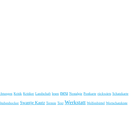
neu
chtungen
Kritik
Kritiker
Landschaft
lesen
Nostalgie
Postkarte
rückwärts
Schatzkarte
Werkstatt
Swantje Kautz
Stubenhocker
Termin
Text
Wolfenbüttel
Wortschatzkiste