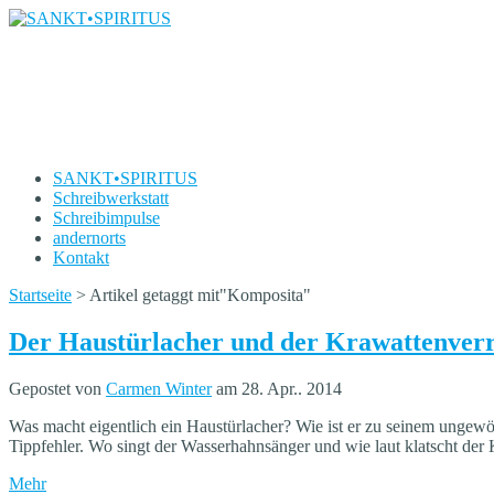
SANKT•SPIRITUS
Die Schreibwerkstatt von Carmen Winter
SANKT•SPIRITUS
Schreibwerkstatt
Schreibimpulse
andernorts
Kontakt
Startseite
>
Artikel getaggt mit
"
Komposita"
Der Haustürlacher und der Krawattenverr
Gepostet von
Carmen Winter
am 28. Apr.. 2014
Was macht eigentlich ein Haustürlacher? Wie ist er zu seinem ungew
Tippfehler. Wo singt der Wasserhahnsänger und wie laut klatscht der
Mehr