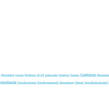
Gastbeitrag
g
Buchstaben
Corona
Drehbuch
elf.i19
endmoräne
Feininger
Fontane
Himmelsri
Schreibnacht
Schreibwerkstatt
Schreibwinternacht
Sinnesübung
Stimme
Streichholzschachtel